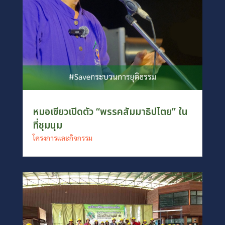
หมอเขียวเปิดตัว “พรรคสัมมาธิปไตย” ใน
ที่ชุมนุม
โครงการและกิจกรรม