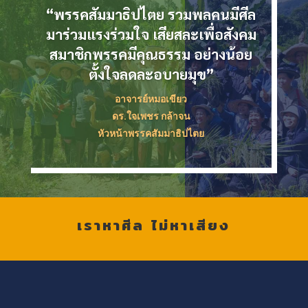
“พรรคสัมมาธิปไตย รวมพลคนมีศีล
มาร่วมแรงร่วมใจ เสียสละเพื่อสังคม
สมาชิกพรรคมีคุณธรรม อย่างน้อย
ตั้งใจลดละอบายมุข”
อาจารย์หมอเขียว
ดร.ใจเพชร กล้าจน
หัวหน้าพรรคสัมมาธิปไตย
เราหาศีล ไม่หาเสียง