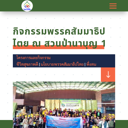
กิจกรรมพรรคสัมมาธิป
ไตย ณ สวนป่านาบุญ 1
โครงการและกิจกรรม
ชีวิตสุขภาพดี
|
นโยบายพรรคสัมมาธิปไตย
|
พึ่งตน
"