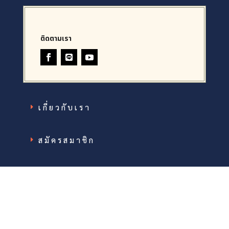
ติดตามเรา
เกี่ยวกับเรา
สมัครสมาชิก
นโยบายพรรค
สำนักงานใหญ่ “พรรคสัมมาธิปไตย”
ตั้งอยู่
พรรคสัมมาธิปไตย (สำนักงานใหญ่)