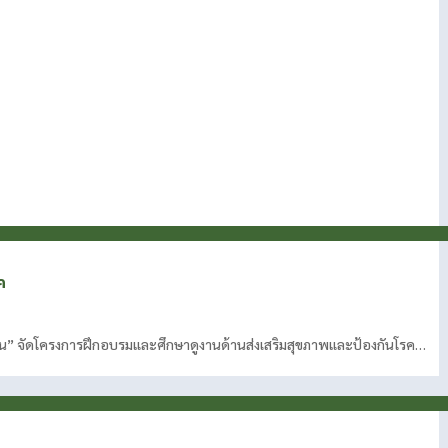
ค
่น” จัดโครงการฝึกอบรมและศึกษาดูงานด้านส่งเสริมสุขภาพและป้องกันโรค…