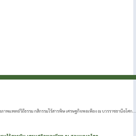
สุขภาพแพทย์วิถีธรรม กสิกรรมไร้สารพิษ เศรษฐกิจพอเพียง ณ บวรราชธานีอโศก…