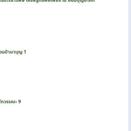
กรรมไร้สารพิษ เศรษฐกิจพอเพียง ณ ฮอมบุญอโศก
วนป่านาบุญ 1
ผักวรรณะ 9