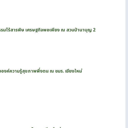
รรมไร้สารพิษ เศรษฐกิจพอเพียง ณ สวนป่านาบุญ 2
องค์ความรู้สุขภาพพึ่งตน ณ ชมร. เชียงใหม่