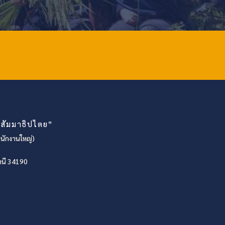
สัมมาธิปไตย”
นักงานใหญ่)
านี 34190