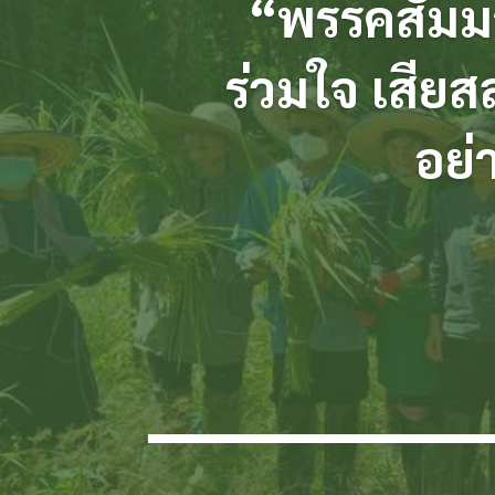
“พรรคสัมม
ร่วมใจ เสีย
อย่