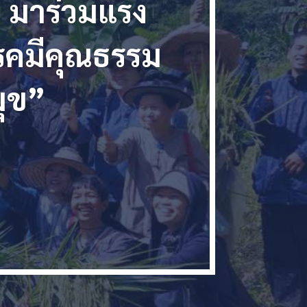
 มาร่วมแรง
รรคมีคุณธรรม
มุข”