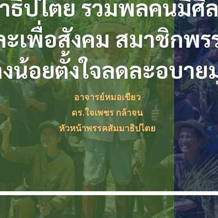
าธิปไตย รวมพลคนมีศีล
สละเพื่อสังคม สมาชิกพ
างน้อยตั้งใจลดละอบาย
อาจารย์หมอเขียว
ดร.ใจเพชร กล้าจน
หัวหน้าพรรคสัมมาธิปไตย