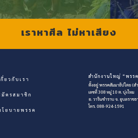
เราหาศีล ไม่หาเสียง
สำนักงานใหญ่ “พรรค
เกี่ยวกับเรา
ตั้งอยู่
พรรคสัมมาธิปไตย (สำ
เลขที่ 308 หมู่ 10 ต. บุ่งไหม
สมัครสมาชิก
อ. วารินชำราบ จ. อุบลราชธ
โทร. 088-924-1591
นโยบายพรรค