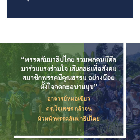
“พรรคสัมมาธิปไตย รวมพลคนมีศีล
มาร่วมแรงร่วมใจ เสียสละเพื่อสังคม
สมาชิกพรรคมีคุณธรรม อย่างน้อย
ตั้งใจลดละอบายมุข”
อาจารย์หมอเขียว
ดร.ใจเพชร กล้าจน
หัวหน้าพรรคสัมมาธิปไตย