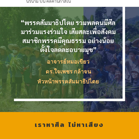
นิรนาม
บน
คัดค้านกาสิโน
“พรรคสัมมาธิปไตย รวมพลคนมีศีล
มาร่วมแรงร่วมใจ เสียสละเพื่อสังคม
สมาชิกพรรคมีคุณธรรม อย่างน้อย
ตั้งใจลดละอบายมุข”
อาจารย์หมอเขียว
ดร.ใจเพชร กล้าจน
หัวหน้าพรรคสัมมาธิปไตย
เราหาศีล ไม่หาเสียง