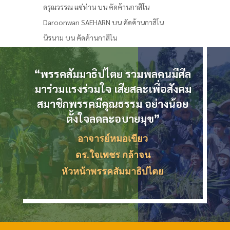
ดรุณวรรณ แซ่ห่าน
บน
คัดค้านกาสิโน
Daroonwan SAEHARN
บน
คัดค้านกาสิโน
นิรนาม
บน
คัดค้านกาสิโน
“พรรคสัมมาธิปไตย รวมพลคนมีศีล
มาร่วมแรงร่วมใจ เสียสละเพื่อสังคม
สมาชิกพรรคมีคุณธรรม อย่างน้อย
ตั้งใจลดละอบายมุข”
อาจารย์หมอเขียว
ดร.ใจเพชร กล้าจน
หัวหน้าพรรคสัมมาธิปไตย